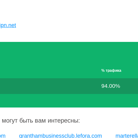
U
ipn.net
% трафика
94.00%
 могут быть вам интересны:
com
granthambusinessclub.lefora.com
marterel