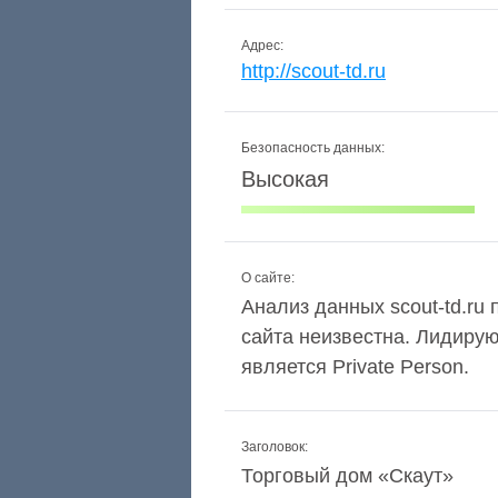
Адрес:
http://scout-td.ru
Безопасность данных:
Высокая
О сайте:
Анализ данных scout-td.ru 
сайта неизвестна. Лидиру
является Private Person.
Заголовок:
Торговый дом «Скаут»