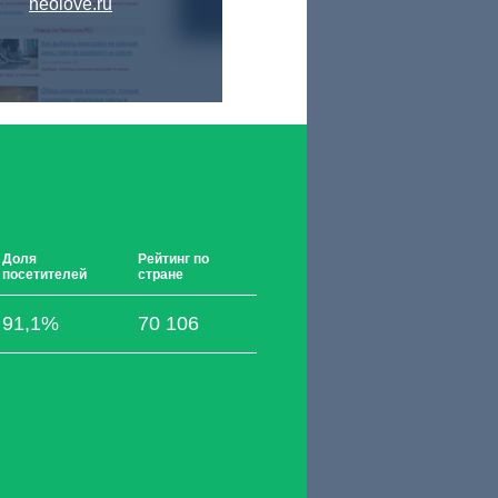
neolove.ru
Доля
Рейтинг по
посетителей
стране
91,1%
70 106