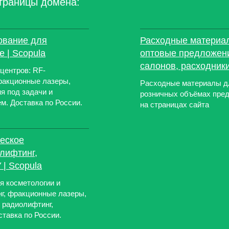
траницы домена:
ование для
Расходные материал
 | Scopula
оптовые предложени
салонов, расходник
центров: RF-
ракционные лазеры,
Расходные материалы дл
я под задачи и
розничных объёмах пред
м. Доставка по России.
на страницах сайта
еское
лифтинг,
 | Scopula
 косметологии и
г, фракционные лазеры,
 радиолифтинг,
ставка по России.