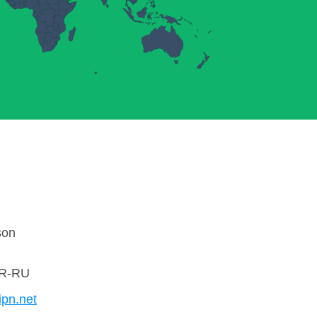
son
R-RU
ipn.net