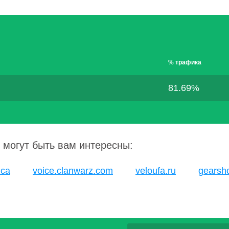
% трафика
81.69%
 могут быть вам интересны:
.ca
voice.clanwarz.com
veloufa.ru
gearsho