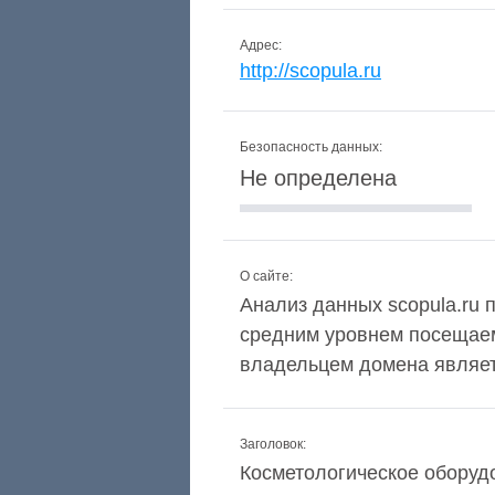
Адрес:
http://scopula.ru
Безопасность данных:
Не определена
О сайте:
Анализ данных scopula.ru п
средним уровнем посещаем
владельцем домена являетс
Заголовок:
Косметологическое оборуд