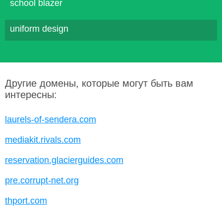
school blazer
uniform design
Другие домены, которые могут быть вам
интересны:
laurels-of-sendera.com
mediakit.rivals.com
reservation.glacierguides.com
pre.corrupt-net.org
thport.com