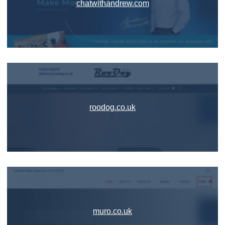
chatwithandrew.com
roodog.co.uk
muro.co.uk