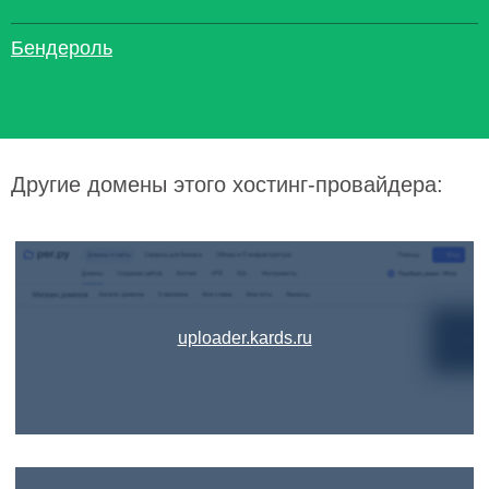
Бендероль
Другие домены этого хостинг-провайдера:
uploader.kards.ru