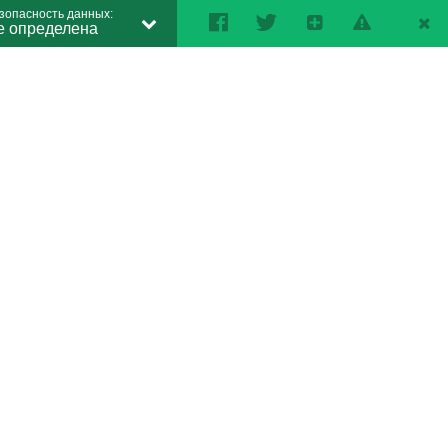
зопасность данных:
е определена