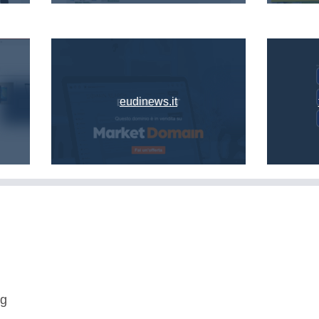
eudinews.it
eg