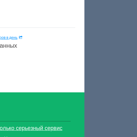
ов в день
данных
только серьезный сервис