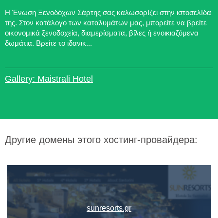
Η Ένωση Ξενοδόχων Σάρτης σας καλωσορΙζει στην ιστοσελΙδα
της. Στον κατάλογο των καταλυμάτων μας, μπορείτε να βρείτε
οικονομικά ξενοδοχεία, διαμερίσματα, βίλες ή ενοικιαζόμενα
δωμάτια. Βρείτε το ιδανικ...
Gallery: Maistrali Hotel
Другие домены этого хостинг-провайдера:
sunresorts.gr