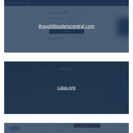
thoughtleaderscentral.com
capa.org