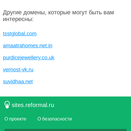
Другие домены, которые могут быть вам
интересны:
tsstglobal.com
amaatrahomes.net.in
purdicejewellery.co.uk
vernost-vk.ru
suvidhaa.net
sites.reformal.ru
О проекте
О безопасности