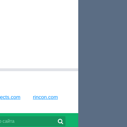
jects.com
rincon.com