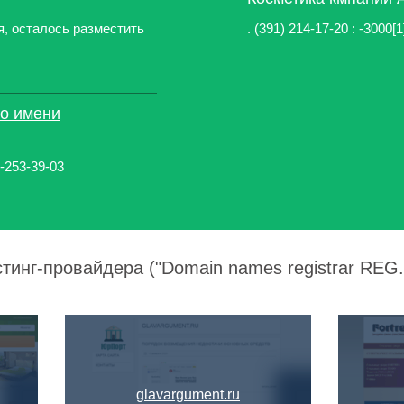
я, осталось разместить
. (391) 214-17-20 : -3000[1] >
го имени
-253-39-03
тинг-провайдера ("Domain names registrar REG.R
glavargument.ru