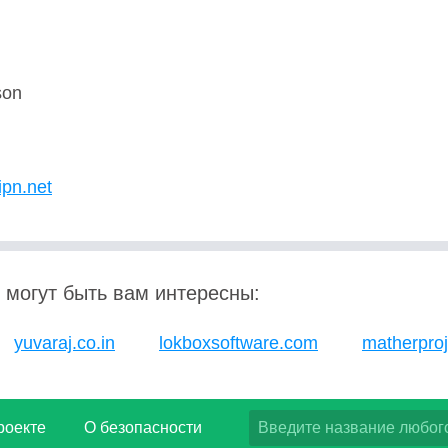
son
ipn.net
 могут быть вам интересны:
yuvaraj.co.in
lokboxsoftware.com
matherpro
роекте
О безопасности