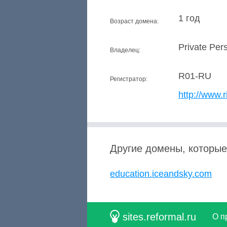
1 год
Возраст домена:
Private Per
Владелец:
R01-RU
Регистратор:
http://www.r
Другие домены, которые
education.iceandsky.com
sites.reformal.ru
О п