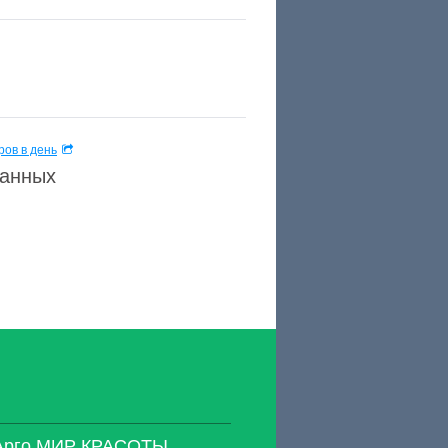
ов в день
данных
 Арго МИР КРАСОТЫ