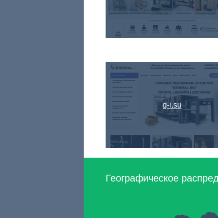
g-i.su
Географическое распреде