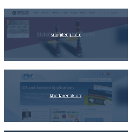
sungileng.com
khodarenok.org