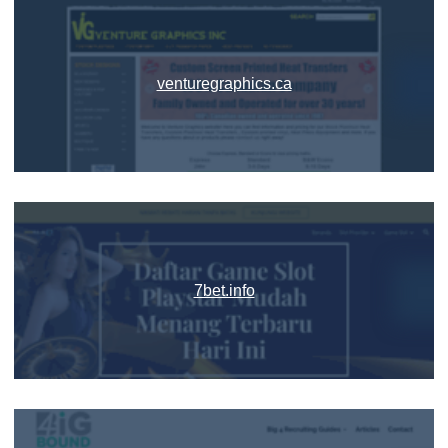
venturegraphics.ca
7bet.info