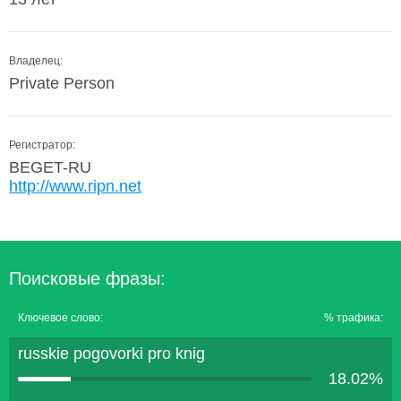
Владелец:
Private Person
Регистратор:
BEGET-RU
http://www.ripn.net
Поисковые фразы:
Ключевое слово:
% трафика:
russkie pogovorki pro knig
18.02%