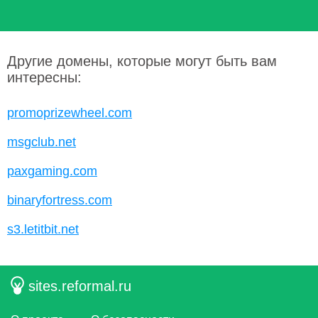
Другие домены, которые могут быть вам
интересны:
promoprizewheel.com
msgclub.net
paxgaming.com
binaryfortress.com
s3.letitbit.net
sites.reformal.ru