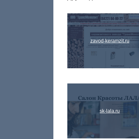
zavod-keramzit.ru
sk-lala.ru