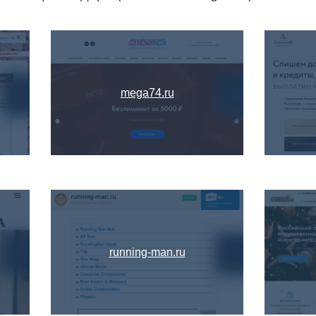
mega74.ru
running-man.ru