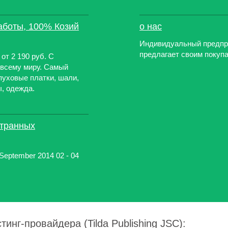
аботы, 100% Козий
о нас
Индивидуальный предпр
предлагает своим поку
от 2 190 руб. С
о всему миру. Самый
пуховые платки, шали,
ы, одежда.
остранных
04 September 2014 02 - 04
инг-провайдера (Tilda Publishing JSC):