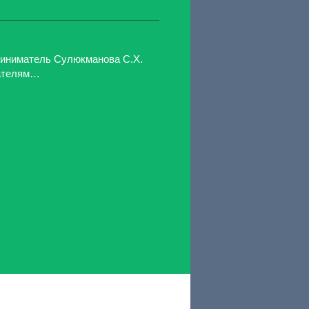
иниматель Сулюкманова С.Х.
пателям…