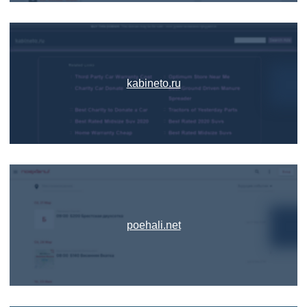
kabineto.ru
poehali.net