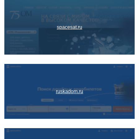
spacesat.ru
ruskadom.ru