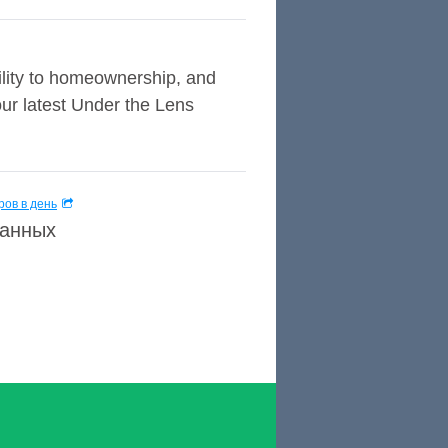
bility to homeownership, and
our latest Under the Lens
ов в день
данных