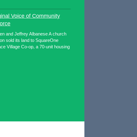
ginal Voice of Community
orce
ben and Jeffrey Albanese A church
ion sold its land to SquareOne
ace Village Co-op, a 70-unit housing