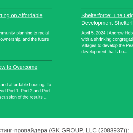
ting on Affordable
Shelterforce: The Ori
Development Shelterf
munity planning to racial
April 5, 2024 | Andrew He
eownership, and the future
with a shrinking congregat
Villages to develop the Pe
development that’s bo...
How to Overcome
 and affordable housing. To
ead Part 1, Part 2 and Part
scussion of the results ...
стинг-провайдера (GK GROUP, LLC (2083937)):