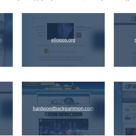
m
ellopos.org
hardwoodbackgammon.com