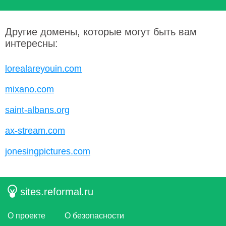
Другие домены, которые могут быть вам
интересны:
lorealareyouin.com
mixano.com
saint-albans.org
ax-stream.com
jonesingpictures.com
sites.reformal.ru
О проекте
О безопасности