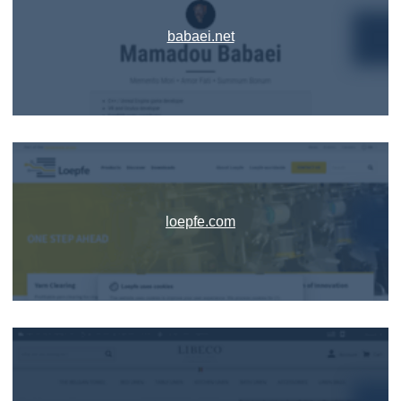
babaei.net
loepfe.com