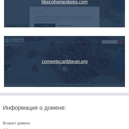
libecohomestores.com
competecaribbean.org
Информация о домене:
Возраст домена: