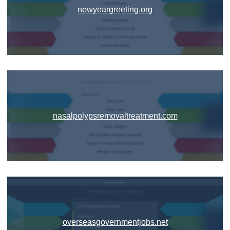
newyeargreeting.org
nasalpolypsremovaltreatment.com
overseasgovernmentjobs.net