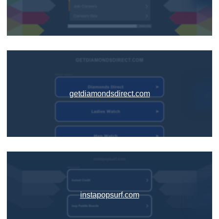
getdiamondsdirect.com
instapopsurf.com