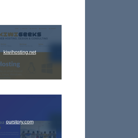
kiwihosting.net
ourstory.com