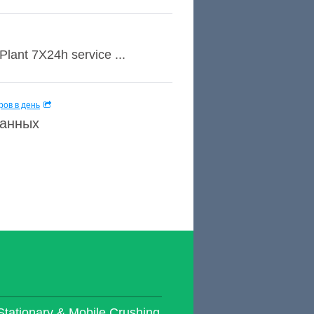
lant 7X24h service ...
ов в день
данных
tionary & Mobile Crushing