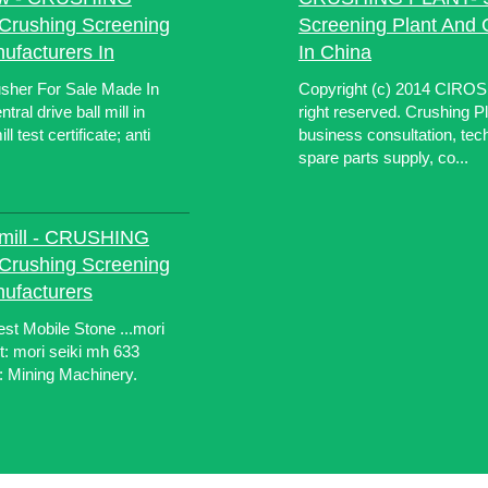
 Crushing Screening
Screening Plant And 
ufacturers In
In China
sher For Sale Made In
Copyright (c) 2014 CIRO
tral drive ball mill in
right reserved. Crushing P
 test certificate; anti
business consultation, tech
spare parts supply, co...
l mill - CRUSHING
 Crushing Screening
nufacturers
est Mobile Stone ...mori
t: mori seiki mh 633
y: Mining Machinery.