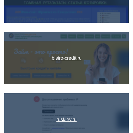
bistro-credit.ru
rusklev.ru