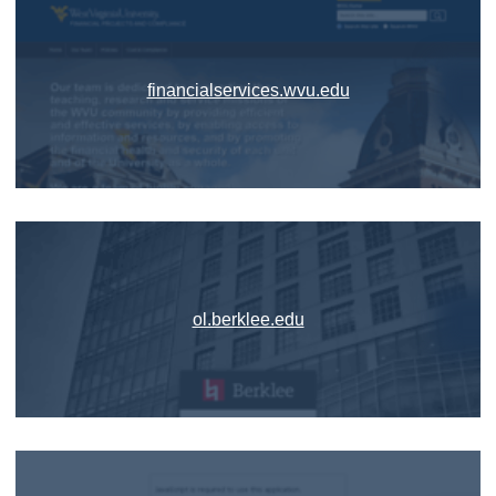
financialservices.wvu.edu
ol.berklee.edu