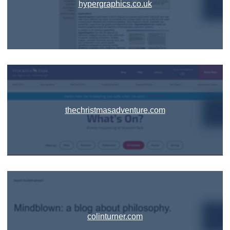
hypergraphics.co.uk
thechristmasadventure.com
colinturner.com