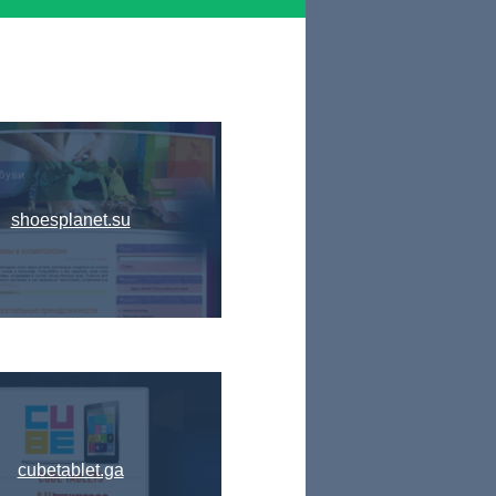
shoesplanet.su
cubetablet.ga