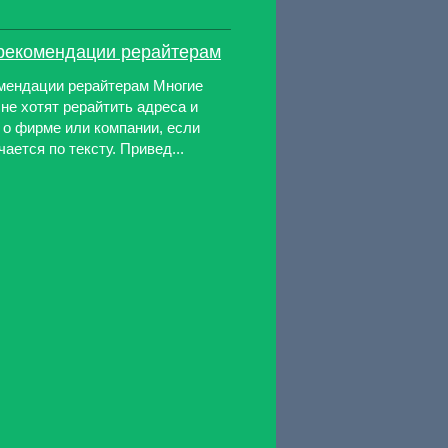
рекомендации рерайтерам
мендации рерайтерам Многие
не хотят рерайтить адреса и
о фирме или компании, если
ается по тексту. Привед...