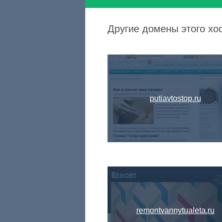
Другие домены этого хо
putiavtostop.ru
remontvannytualeta.ru