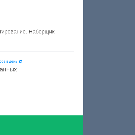
ктирование. Наборщик
ов в день
данных