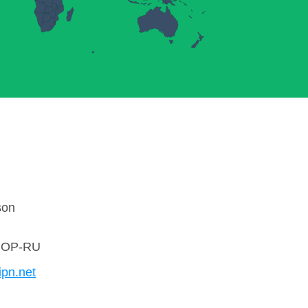
son
OP-RU
ipn.net