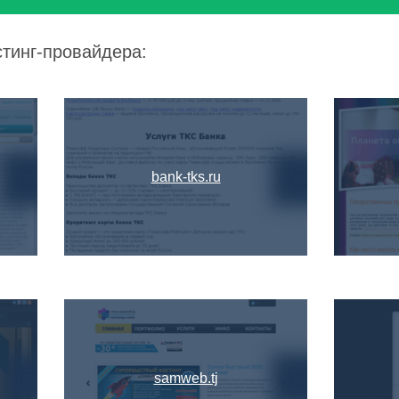
стинг-провайдера:
bank-tks.ru
samweb.tj