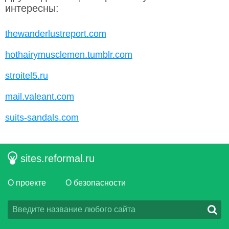
интересны:
thewanderlustreport.com
hothairymusclemen.tumblr.com
stroitel5.ru
mail.valeant.com
suits-sandals.com
sites.reformal.ru
О проекте
О безопасности