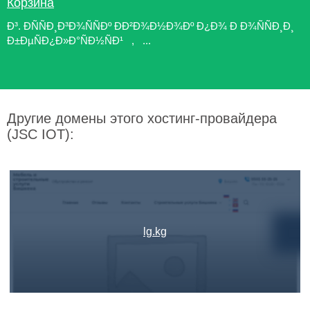
Корзина
Ð³. ÐÑÑÐ¸Ð³Ð¾ÑÑÐº ÐÐ²Ð¾Ð½Ð¾Ðº Ð¿Ð¾ Ð Ð¾ÑÑÐ¸Ð¸
Ð±ÐµÑÐ¿Ð»Ð°ÑÐ½ÑÐ¹ , ...
Другие домены этого хостинг-провайдера
(JSC IOT):
lg.kg