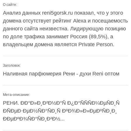
О сайте:
Анализ данных reni5gorsk.ru показал, что у этого
домена отсутствует рейтинг Alexa и посещаемость
данного сайта неизвестна. Лидирующую позицию
по доле трафика занимает Россия (89,5%), а
владельцем домена является Private Person.
Заголовок:
Наливная парфюмерия Рени - духи Reni оптом
Мета-описание:
РЕНИ. ÐÐ°Ð»Ð¸Ð²Ð½Ð°Ñ Ð¿Ð°ÑÑÑÐ¼ÐµÑÐ¸Ñ
ÐÑÐµÐ·ÐµÐ½ÑÐ°ÑÐ¸Ñ ÐºÐ¾Ð»Ð»ÐµÐºÑÐ¸Ð¸
ÐÐµÐºÐ¾ÑÐ°ÑÐ¸Ð²Ð½...