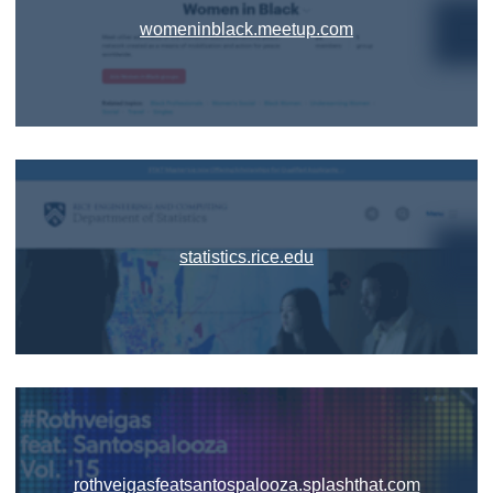
womeninblack.meetup.com
statistics.rice.edu
rothveigasfeatsantospalooza.splashthat.com