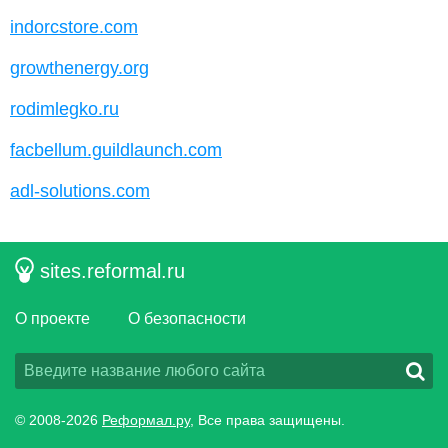
indorcstore.com
growthenergy.org
rodimlegko.ru
facbellum.guildlaunch.com
adl-solutions.com
sites.reformal.ru
О проекте
О безопасности
© 2008-2026
Реформал.ру
, Все права защищены.