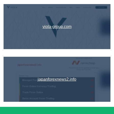
viola-group.com
japanforexnews2.info