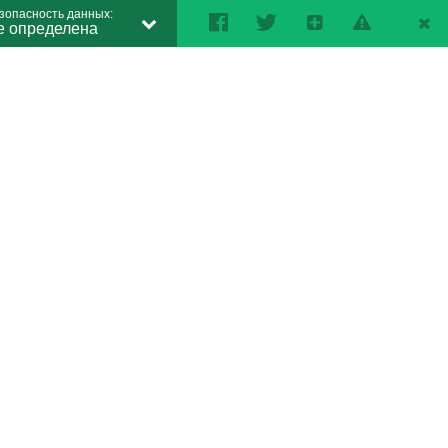
зопасность данных:
е определена