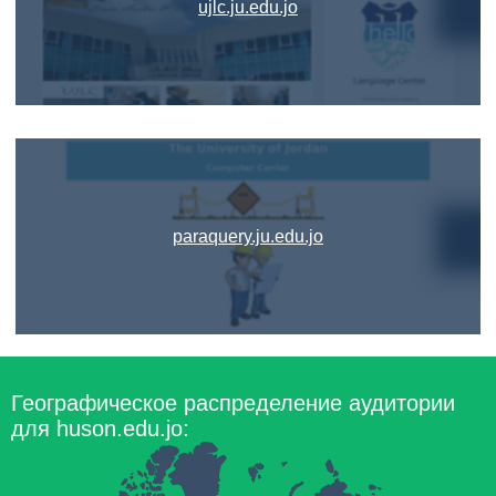
ujlc.ju.edu.jo
paraquery.ju.edu.jo
Географическое распределение аудитории
для huson.edu.jo: