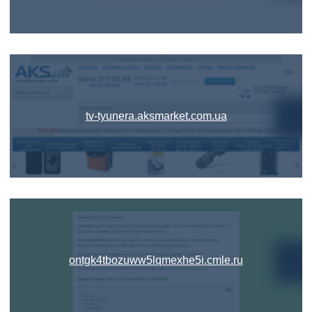
tv-tyunera.aksmarket.com.ua
ontgk4tbozuww5lqmexhe5i.cmle.ru