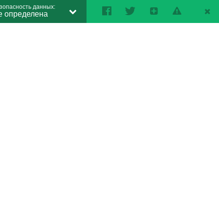
зопасность данных:
е определена