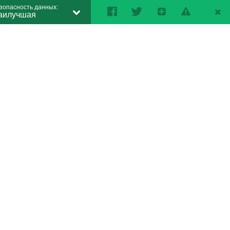
зопасность данных:
аилучшая