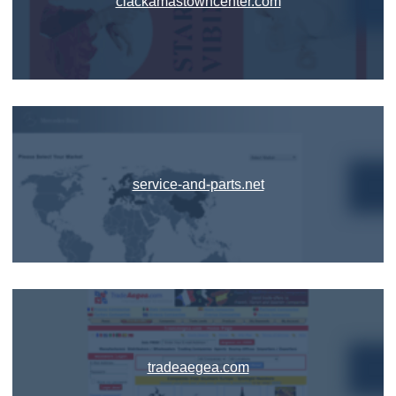
clackamastowncenter.com
service-and-parts.net
tradeaegea.com