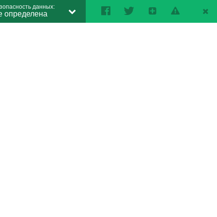
зопасность данных:
е определена