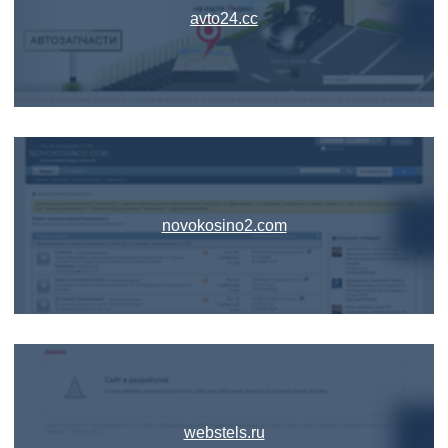
avto24.cc
novokosino2.com
webstels.ru