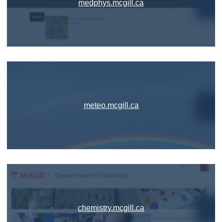
medphys.mcgill.ca
meteo.mcgill.ca
chemistry.mcgill.ca