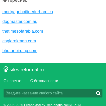
интересны:
mortgagehotlinedurham.ca
dogmaster.com.au
thetimesofarabia.com
caglarakman.com
bhutanbirding.com
sites.reformal.ru
О проекте
О безопасности
© 2008-2026
Реформал.ру
, Все права защищены.