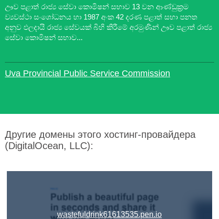
ඌව පළාත් රාජ්‍ය සේවා කොමිෂන් සභාව 13 වන ආණ්ඩුක්‍රම
ව්‍යවස්ථා සංශෝධනය හා 1987 අංක 42 දරණ පළාත් සභා පනත
අනුව ඵලදායි රාජ්‍ය සේවයක් බිහි කිරීමේ අරමුණින් ඌව පළාත් රාජ්‍ය
සේවා කොමිෂන් සභාව...
Uva Provincial Public Service Commission
Другие домены этого хостинг-провайдера
(DigitalOcean, LLC):
wastefuldrink61613535.pen.io