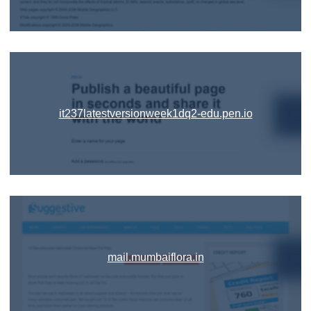
it237latestversionweek1dq2-edu.pen.io
mail.mumbaiflora.in