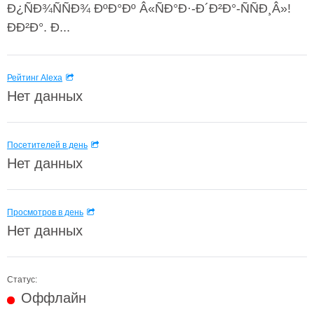
Ð¿ÑÐ¾ÑÑÐ¾ ÐºÐ°Ðº Â«ÑÐ°Ð·-Ð´Ð²Ð°-ÑÑÐ¸Â»!
ÐÐ²Ð°. Ð...
Рейтинг Alexa
Нет данных
Посетителей в день
Нет данных
Просмотров в день
Нет данных
Статус:
Оффлайн