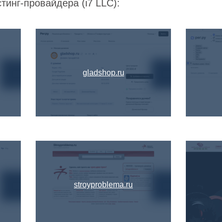
тинг-провайдера (i7 LLC):
gladshop.ru
stroyproblema.ru