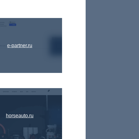
e-partner.ru
horseauto.ru