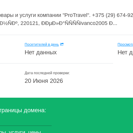
ары и услуги компании "ProTravel". +375 (29) 674-92
ÑÐº, 220121, ÐÐµÐ»Ð°ÑÑÑÑivanco2005 Ð...
Посетителей в день
Просмотр
Нет данных
Нет 
Дата последней проверки:
20 Июня 2026
траницы домена:
ары, услуги, цены