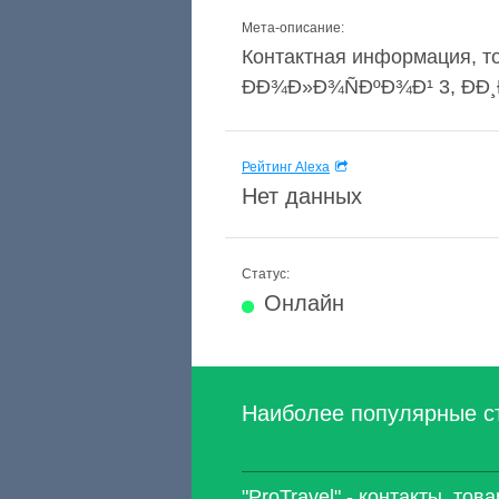
Мета-описание:
Контактная информация, тов
ÐÐ¾Ð»Ð¾ÑÐºÐ¾Ð¹ 3, ÐÐ¸Ð½
Рейтинг Alexa
Нет данных
Статус:
Онлайн
Наиболее популярные с
"ProTravel" - контакты, тов