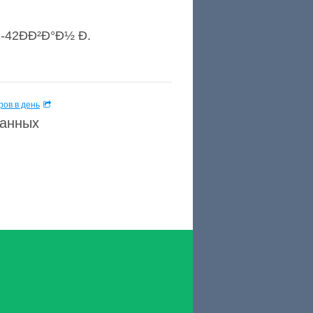
-42ÐÐ²Ð°Ð½ Ð.
ов в день
данных