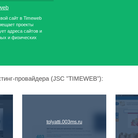
web
вой сайт в Timeweb
змещает проекты
ует адреса сайтов и
ных и физических
стинг-провайдера (JSC "TIMEWEB"):
tolyatti.003ms.ru