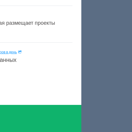
рая размещает проекты
ов в день
данных