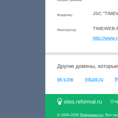
Возраст домена:
JSC "TIME
Владелец:
TIMEWEB-
Регистратор:
http://www.r
Другие домены, которые
sk-y.me
infuze.ru
f
sites.reformal.ru
О п
© 2008-2026
Реформал.ру
, Все п