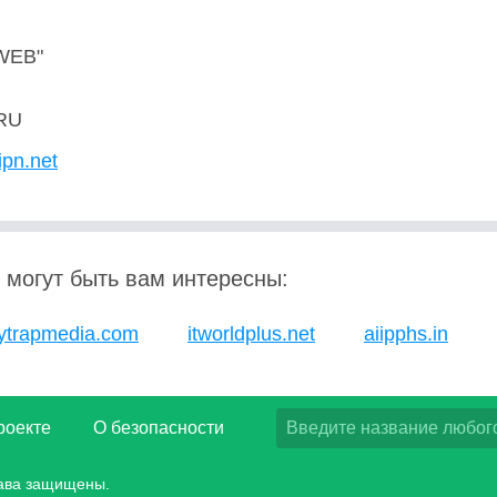
WEB"
RU
ipn.net
 могут быть вам интересны:
lytrapmedia.com
itworldplus.net
aiipphs.in
роекте
О безопасности
рава защищены.