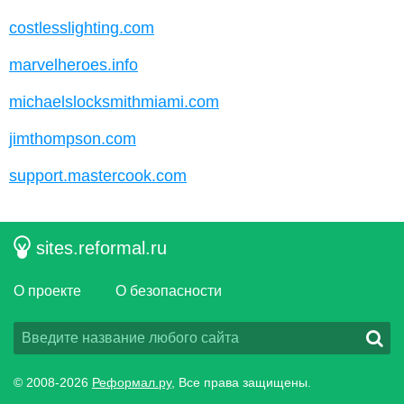
costlesslighting.com
marvelheroes.info
michaelslocksmithmiami.com
jimthompson.com
support.mastercook.com
sites.reformal.ru
О проекте
О безопасности
© 2008-2026
Реформал.ру
, Все права защищены.