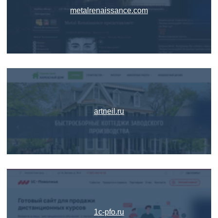
metalrenaissance.com
artneil.ru
1c-pfo.ru