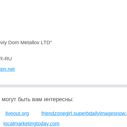
viy Dom Metallov LTD"
R-RU
ipn.net
 могут быть вам интересны:
liveout.org
friendzonegirl.superbdailyimagesnow
localmarketingtoday.com