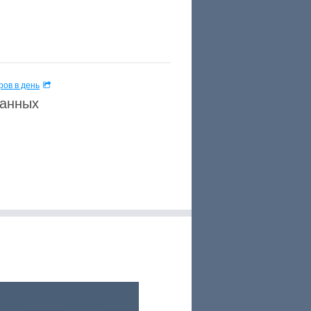
ов в день
данных