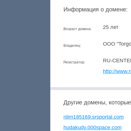
Информация о домене:
25 лет
Возраст домена:
OOO "Torgo
Владелец:
RU-CENTE
Регистратор:
http://www.r
Другие домены, которые
nlim185169.srsportal.com
hudakudy.000space.com