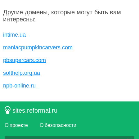
Другие домены, которые могут быть вам
интересны:
intime.ua
maniacpumpkincarvers.com
pbsupercars.com
softhelp.org.ua
npb-online.ru
sites.reformal.ru
О проекте
О безопасности