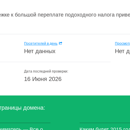
ежке к большой переплате подоходного налога прив
Посетителей в день
Просмотр
Нет данных
Нет 
Дата последней проверки:
16 Июня 2026
траницы домена:
иматель — Все о
Каким будет 2015 го