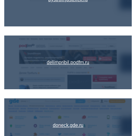
delimpribil.podfm.ru
doneck.gde.ru