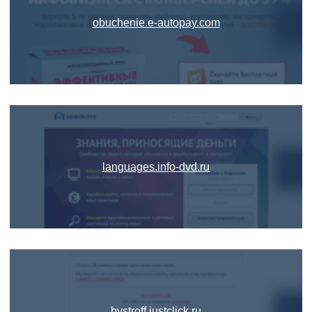
obuchenie.e-autopay.com
languages.info-dvd.ru
bystroff.justclick.ru