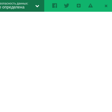
зопасность данных:
е определена