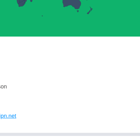
son
ipn.net