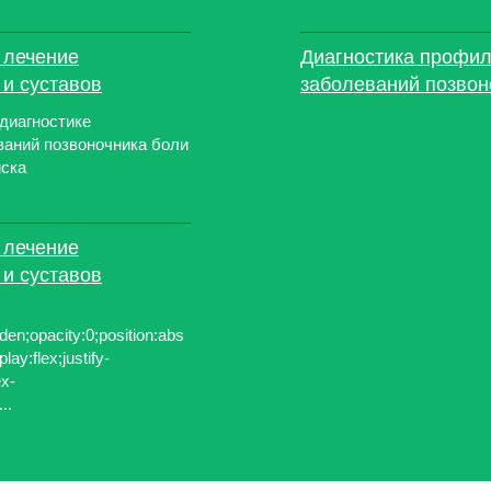
 лечение
Диагностика профил
 и суставов
заболеваний позвон
диагностике
ваний позвоночника боли
иска
 лечение
 и суставов
dden;opacity:0;position:abs
play:flex;justify-
ex-
..