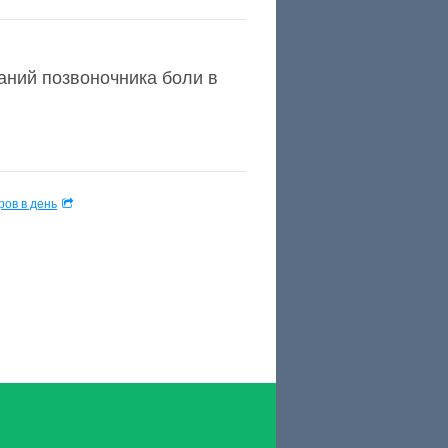
аний позвоночника боли в
.
ов в день