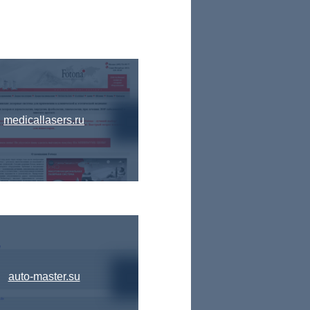
medicallasers.ru
auto-master.su