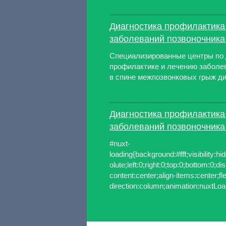
Диагностика профилактика
заболеваний позвоночника
Специализированные центры по 
профилактике и лечению заболе
в спине межпозвонковых грыж д
Диагностика профилактика
заболеваний позвоночника
#nuxt-
loading{background:#fff;visibility:hi
olute;left:0;right:0;top:0;bottom:0;dis
content:center;align-items:center;fl
direction:column;animation:nuxtLoa.