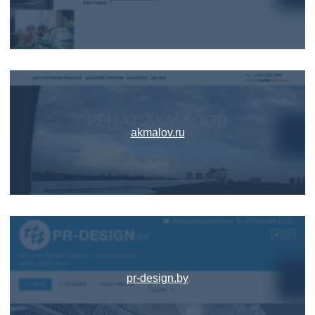
akmalov.ru
pr-design.by