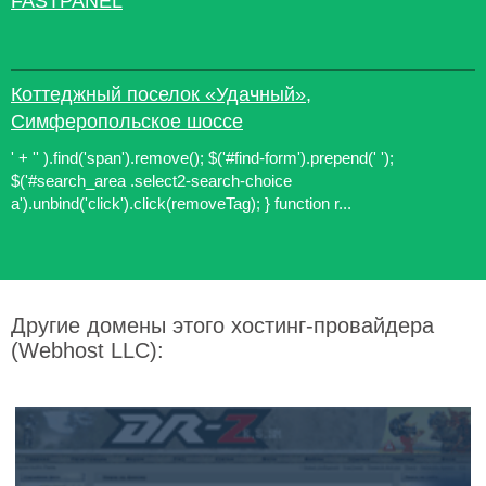
FASTPANEL
Коттеджный поселок «Удачный»,
Симферопольское шоссе
' + '' ).find('span').remove(); $('#find-form').prepend(' ');
$('#search_area .select2-search-choice
a').unbind('click').click(removeTag); } function r...
Другие домены этого хостинг-провайдера
(Webhost LLC):