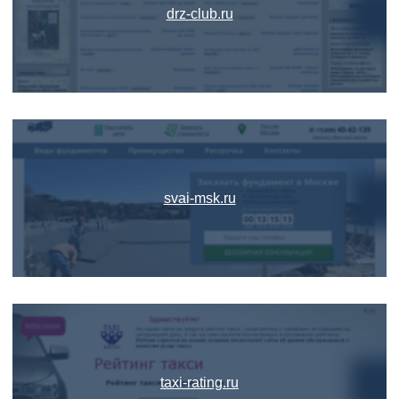
drz-club.ru
svai-msk.ru
taxi-rating.ru