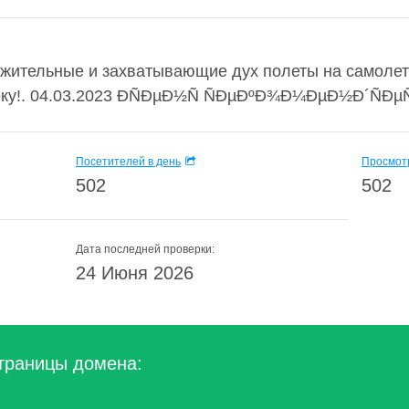
жительные и захватывающие дух полеты на самолет
у!. 04.03.2023 ÐÑÐµÐ½Ñ ÑÐµÐºÐ¾Ð¼ÐµÐ½Ð´ÑÐµÑ 
Посетителей в день
Просмотр
502
502
Дата последней проверки:
24 Июня 2026
траницы домена: