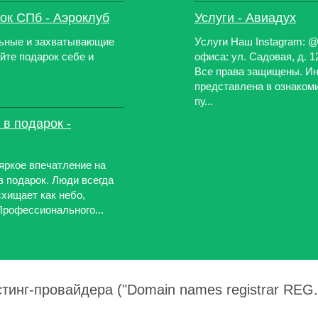
ок СПб - Аэроклуб
Услуги - Авиадух
льные и захватывающие
Услуги Наш Instagram: @
йте подарок себе и
офиса: ул. Садовая, д. 1
Все права защищены. И
представлена в ознаком
пу...
 в подарок -
яркое впечатление на
в подарок. Люди всегда
схищает как небо,
рофессионального...
тинг-провайдера ("Domain names registrar REG.R