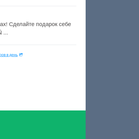
ах! Сделайте подарок себе
...
ов в день