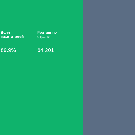
Доля
Рейтинг по
посетителей
стране
89,9%
64 201