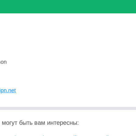
son
U
ipn.net
 могут быть вам интересны: